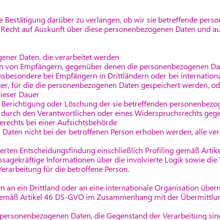
e Bestätigung darüber zu verlangen, ob wir sie betreffende pers
ein Recht auf Auskunft über diese personenbezogenen Daten und a
ener Daten, die verarbeitet werden
en von Empfängern, gegenüber denen die personenbezogenen Da
nsbesondere bei Empfängern in Drittländern oder bei internation
uer, für die die personenbezogenen Daten gespeichert werden, oder,
dieser Dauer
f Berichtigung oder Löschung der sie betreffenden personenbezo
 durch den Verantwortlichen oder eines Widerspruchsrechts gege
erechts bei einer Aufsichtsbehörde
Daten nicht bei der betroffenen Person erhoben werden, alle ve
ierten Entscheidungsfindung einschließlich Profiling gemäß Arti
ssagekräftige Informationen über die involvierte Logik sowie die
erarbeitung für die betroffene Person.
n ein Drittland oder an eine internationale Organisation übermi
gemäß Artikel 46 DS-GVO im Zusammenhang mit der Übermittlung
r personenbezogenen Daten, die Gegenstand der Verarbeitung sind,