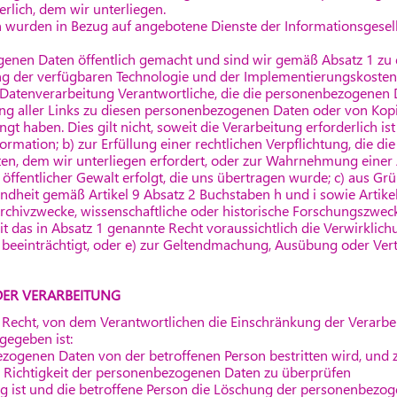
erlich, dem wir unterliegen.
wurden in Bezug auf angebotene Dienste der Informationsgesell
enen Daten öffentlich gemacht und sind wir gemäß Absatz 1 zu d
gung der verfügbaren Technologie und der Implementierungskos
e Datenverarbeitung Verantwortliche, die die personenbezogenen 
ung aller Links zu diesen personenbezogenen Daten oder von Kopi
 haben. Dies gilt nicht, soweit die Verarbeitung erforderlich is
mation; b) zur Erfüllung einer rechtlichen Verpflichtung, die d
ten, dem wir unterliegen erfordert, oder zur Wahrnehmung einer 
 öffentlicher Gewalt erfolgt, die uns übertragen wurde; c) aus Gr
ndheit gemäß Artikel 9 Absatz 2 Buchstaben h und i sowie Artikel 
Archivzwecke, wissenschaftliche oder historische Forschungszweck
t das in Absatz 1 genannte Recht voraussichtlich die Verwirklich
 beeinträchtigt, oder e) zur Geltendmachung, Ausübung oder Ver
DER VERARBEITUNG
s Recht, von dem Verantwortlichen die Einschränkung der Verarbe
gegeben ist:
ezogenen Daten von der betroffenen Person bestritten wird, und 
e Richtigkeit der personenbezogenen Daten zu überprüfen
ig ist und die betroffene Person die Löschung der personenbezo