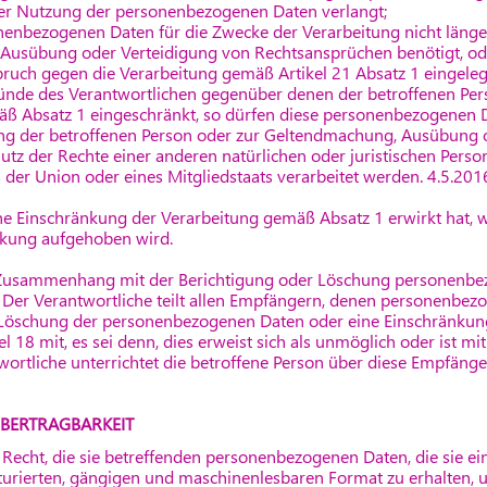
der Nutzung der personenbezogenen Daten verlangt;
onenbezogenen Daten für die Zwecke der Verarbeitung nicht länger
 Ausübung oder Verteidigung von Rechtsansprüchen benötigt, od
pruch gegen die Verarbeitung gemäß Artikel 21 Absatz 1 eingelegt
Gründe des Verantwortlichen gegenüber denen der betroffenen Pe
äß Absatz 1 eingeschränkt, so dürfen diese personenbezogenen 
ng der betroffenen Person oder zur Geltendmachung, Ausübung 
z der Rechte einer anderen natürlichen oder juristischen Perso
s der Union oder eines Mitgliedstaats verarbeitet werden. 4.5.20
eine Einschränkung der Verarbeitung gemäß Absatz 1 erwirkt hat,
änkung aufgehoben wird.
im Zusammenhang mit der Berichtigung oder Löschung personenbe
 Der Verantwortliche teilt allen Empfängern, denen personenbez
 Löschung der personenbezogenen Daten oder eine Einschränkung
kel 18 mit, es sei denn, dies erweist sich als unmöglich oder ist 
rtliche unterrichtet die betroffene Person über diese Empfänge
ÜBERTRAGBARKEIT
s Recht, die sie betreffenden personenbezogenen Daten, die sie e
ukturierten, gängigen und maschinenlesbaren Format zu erhalten, u