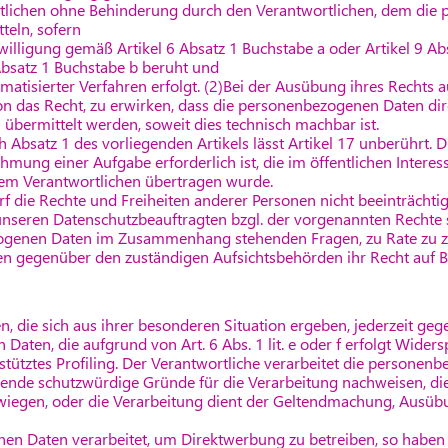
tlichen ohne Behinderung durch den Verantwortlichen, dem die
teln, sofern
nwilligung gemäß Artikel 6 Absatz 1 Buchstabe a oder Artikel 9 Ab
Absatz 1 Buchstabe b beruht und
omatisierter Verfahren erfolgt. (2)Bei der Ausübung ihres Rechts
son das Recht, zu erwirken, dass die personenbezogenen Daten di
übermittelt werden, soweit dies technisch machbar ist.
Absatz 1 des vorliegenden Artikels lässt Artikel 17 unberührt. Die
hmung einer Aufgabe erforderlich ist, die im öffentlichen Interes
 dem Verantwortlichen übertragen wurde.
f die Rechte und Freiheiten anderer Personen nicht beeinträchtig
nseren Datenschutzbeauftragten bzgl. der vorgenannten Rechte s
zogenen Daten im Zusammenhang stehenden Fragen, zu Rate zu z
 gegenüber den zuständigen Aufsichtsbehörden ihr Recht auf 
, die sich aus ihrer besonderen Situation ergeben, jederzeit geg
aten, die aufgrund von Art. 6 Abs. 1 lit. e oder f erfolgt Widersp
stütztes Profiling. Der Verantwortliche verarbeitet die personen
gende schutzwürdige Gründe für die Verarbeitung nachweisen, die
rwiegen, oder die Verarbeitung dient der Geltendmachung, Ausüb
n Daten verarbeitet, um Direktwerbung zu betreiben, so haben S